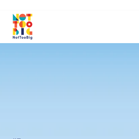
跳
到
內
容